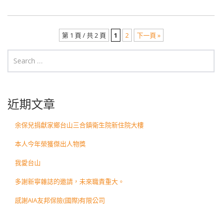
第 1 頁 / 共 2 頁
1
2
下一頁 »
Post navigation
近期文章
余保兒捐獻家鄉台山三合鎮衛生院新住院大樓
本人今年榮獲傑出人物獎
我愛台山
多謝新寧雜誌的邀請，未來職責重大。
感謝AIA友邦保險(國際)有限公司