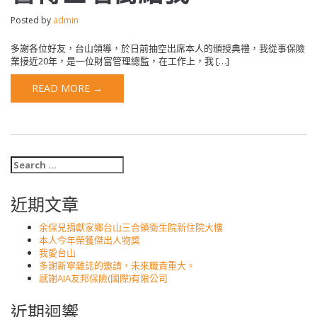
Posted by
admin
多謝各位好友，台山領導，於日前抽空出席本人的頒授典禮，我從事保險
業接近20年，是一位財富管理總監，在工作上，我 […]
READ MORE →
近期文章
余保兒捐獻家鄉台山三合鎮衛生院新住院大樓
本人今年榮獲傑出人物獎
我愛台山
多謝新寧雜誌的邀請，未來職責重大。
感謝AIA友邦保險(國際)有限公司
近期迴響